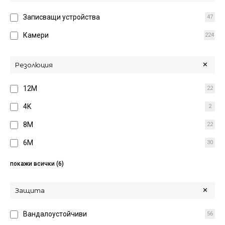
Записващи устройства
47
Камери
224
Резолюция
12М
22
4K
2
8M
22
6M
30
5M
34
покажи всички (6)
4M
70
Защита
3M
2
Вандалоустойчиви
56
2M
77