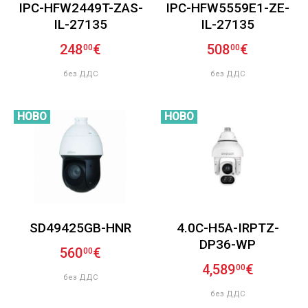
IPC-HFW2449T-ZAS-
IPC-HFW5559E1-ZE-
IL-27135
IL-27135
248
€
508
€
00
00
без ДДС
без ДДС
НОВО
НОВО
SD49425GB-HNR
4.0C-H5A-IRPTZ-
DP36-WP
560
€
00
4,589
€
00
без ДДС
без ДДС