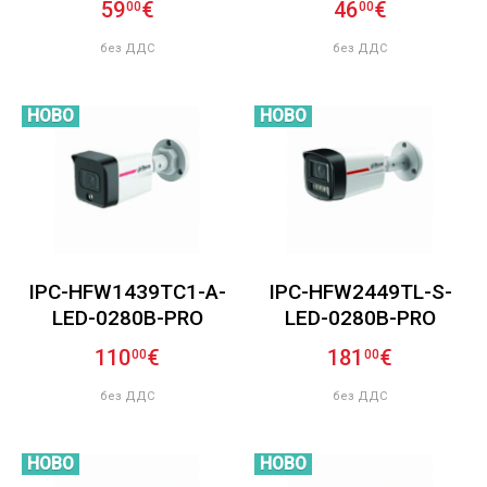
59
€
46
€
00
00
без ДДС
без ДДС
НОВО
НОВО
IPC-HFW1439TC1-A-
IPC-HFW2449TL-S-
LED-0280B-PRO
LED-0280B-PRO
110
€
181
€
00
00
без ДДС
без ДДС
НОВО
НОВО