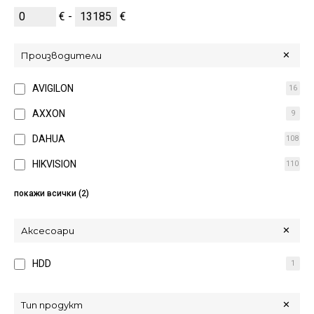
€ -
€
Производители
AVIGILON
16
AXXON
9
DAHUA
108
HIKVISION
110
MOBOTIX
26
покажи всички (2)
WISENET
11
Аксесоари
HDD
1
Тип продукт