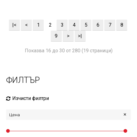
|<
<
1
2
3
4
5
6
7
8
9
>
>|
Показва 16 до 30 от 280 (19 страници)
ФИЛТЪР
Изчисти филтри
Цена