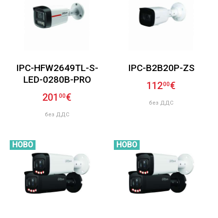
IPC-HFW2649TL-S-
IPC-B2B20P-ZS
LED-0280B-PRO
112
€
00
201
€
00
без ДДС
без ДДС
НОВО
НОВО