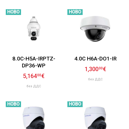
НОВО
НОВО
8.0C-H5A-IRPTZ-
4.0C H6A-DO1-IR
DP36-WP
1,300
€
00
5,164
€
00
без ДДС
без ДДС
НОВО
НОВО