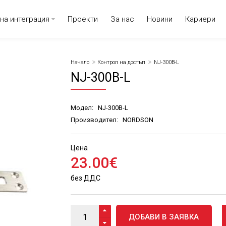
на интеграция
Проекти
За нас
Новини
Кариери
Начало
Контрол на достъп
NJ-300B-L
NJ-300B-L
Модел:
NJ-300B-L
Производител:
NORDSON
Цена
23
.
00
€
без ДДС
ДОБАВИ В ЗАЯВКА