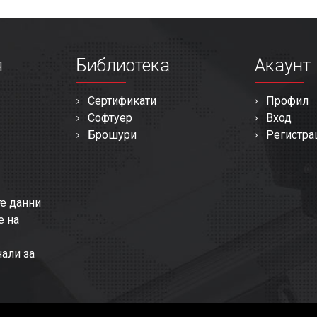
я
Библиотека
Акаунт
Сертификати
Профил
Софтуер
Вход
Брошури
Регистра
те данни
е на
нали за