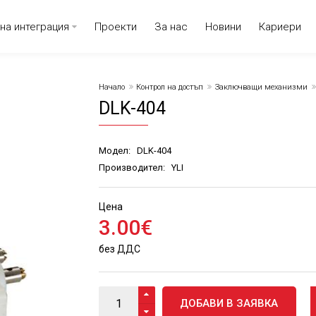
на интеграция
Проекти
За нас
Новини
Кариери
Начало
Контрол на достъп
Заключващи механизми
DLK-404
Модел:
DLK-404
Производител:
YLI
Цена
3
.
00
€
без ДДС
ДОБАВИ В ЗАЯВКА