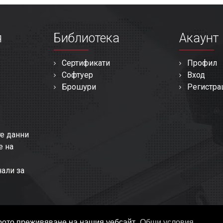
я
Библиотека
Акаунт
Сертификати
Профил
Софтуер
Вход
Брошури
Регистра
те данни
е на
нали за
оброто преживяване на нашия уебсайт.
Общи условия