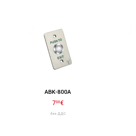
ABK-800A
7
€
00
без ДДС