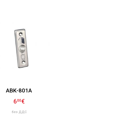
ABK-801A
6
€
00
без ДДС