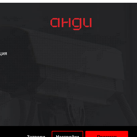
ция
Затвори
Настройки
Приемам