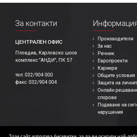
За контакти
Информаци
Производители
ЦЕНТРАЛЕН ОФИС
За нас
Пловдив, Карловско шосе
Речник
комплекс "АНДИ", ПК 57
Европроекти
Кариери
тел: 032/904 000
Общите условия
факс: 032/904 004
Защита на лични
Онлайн решаван
спорове
Подаване на сиг
нарушения
Този сайт използва бисквитки, за да ви осигури най-д