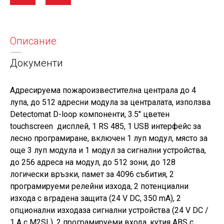
Описание
Документи
Адресируема пожароизвестителна централа до 4
лупа, до 512 адресни модула за централата, използва
Detectomat D-loop компоненти, 3.5" цветен
touchscreen дисплей, 1 RS 485, 1 USB интерфейс за
лесно програмиране, включен 1 луп модул, място за
още 3 луп модула и 1 модул за сигнални устройства,
до 256 адреса на модул, до 512 зони, до 128
логически връзки, памет за 4096 събития, 2
програмируеми релейни изхода, 2 потенциални
изхода с вградена защита (24 V DC, 350 mA), 2
опционални изходаза сигнални устройства (24 V DC /
1 A с M2SL), 2 програмируеми входа, кутия ABS с