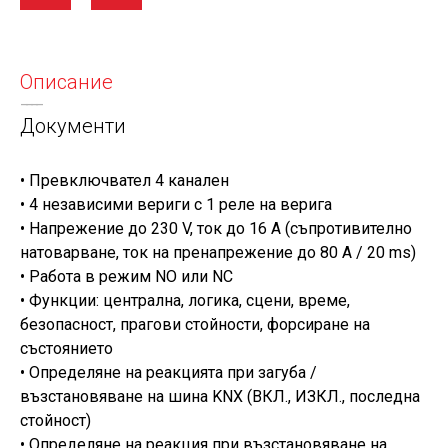
Описание
Документи
• Превключвател 4 канален
• 4 независими вериги с 1 реле на верига
• Напрежение до 230 V, ток до 16 A (съпротивително
натоварване, ток на пренапрежение до 80 A / 20 ms)
• Работа в режим NO или NC
• Функции: централна, логика, сцени, време,
безопасност, прагови стойности, форсиране на
състоянието
• Определяне на реакцията при загуба /
възстановяване на шина KNX (ВКЛ., ИЗКЛ., последна
стойност)
• Определяне на реакция при възстановяване на