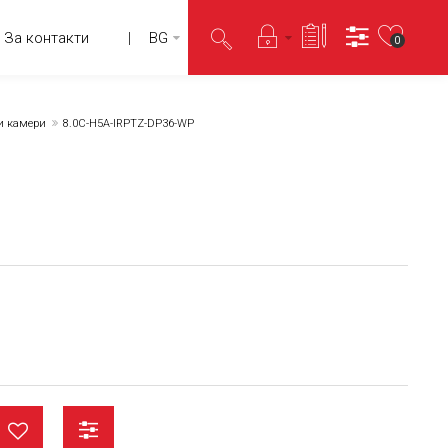
За контакти
BG
0
и камери
8.0C-H5A-IRPTZ-DP36-WP