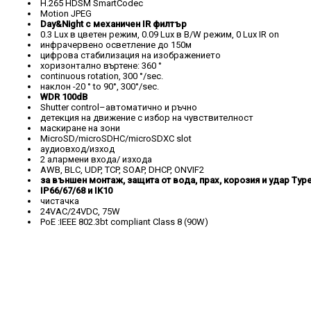
H.265 HDSM SmartCodec
Motion JPEG
Day&Night с механичен IR филтър
0.3 Lux в цветен режим, 0.09 Lux в B/W режим, 0 Lux IR on
инфрачервено осветление до 150м
цифрова стабилизация на изображението
хоризонтално въртене: 360 °
continuous rotation, 300 °/sec.
наклон -20 ° to 90°, 300°/sec.
WDR 100dB
Shutter control–автоматично и ръчно
детекция на движение с избор на чувствителност
маскиране на зони
MicroSD/microSDHC/microSDXC slot
аудиовход/изход
2 алармени входа/ изхода
AWB, BLC, UDP, TCP, SOAP, DHCP, ONVIF2
за външен монтаж, защита от вода, прах, корозия и удар Typ
IP66/67/68 и IK10
чистачка
24VAC/24VDC, 75W
PoE :IEEE 802.3bt compliant Class 8 (90W)