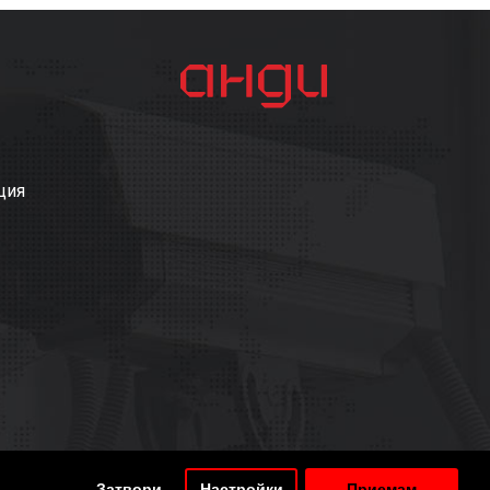
ция
Затвори
Настройки
Приемам