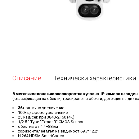
Описание
Технически характеристики
8 мегапикселова високоскоростна куполна
IP камера
вграден 
(класификация на обекти, трасиране на обекти, детекция на движ
36x
оптично увеличение
100x цифрово увеличение
25 кад/сек при 3840x2160 (4К)
1/2.5 ” Type “Exmor R” CMOS Sensor
обектив от 4.4÷88мм
хоризонтален ъгъл на видимост 69.7°÷2.2°
H.264 HDSM SmartCodec