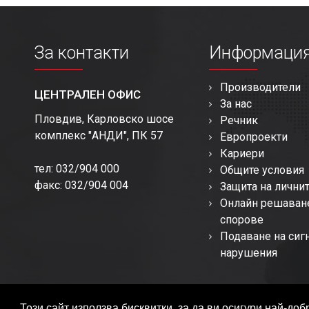
За контакти
Информаци
Производители
ЦЕНТРАЛЕН ОФИС
За нас
Пловдив, Карловско шосе
Речник
комплекс "АНДИ", ПК 57
Европроекти
Кариери
тел: 032/904 000
Общите условия
факс: 032/904 004
Защита на лични
Онлайн решаван
спорове
Подаване на сиг
нарушения
Този сайт използва бисквитки, за да ви осигури най-д