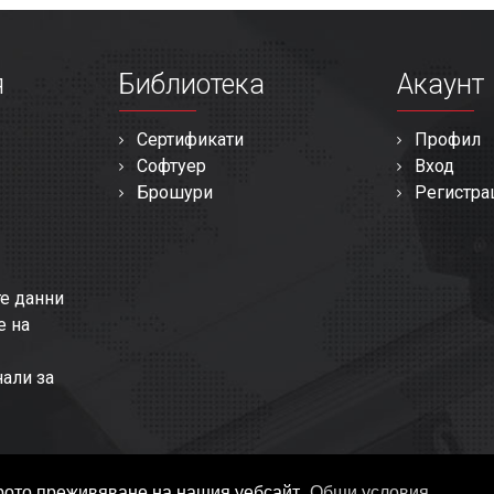
я
Библиотека
Акаунт
Сертификати
Профил
Софтуер
Вход
Брошури
Регистра
те данни
е на
нали за
оброто преживяване на нашия уебсайт.
Общи условия