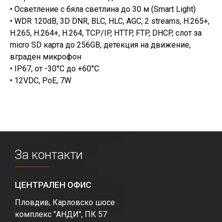
• Осветление с бяла светлина до 30 м (Smart Light)
• WDR 120dB, 3D DNR, BLC, HLC, AGC, 2 streams, H.265+,
H.265, H.264+, H.264, TCP/IP, HTTP, FTP, DHCP, слот за
micro SD карта до 256GB, детекция на движение,
вграден микрофон
• IP67, oт -30°С до +60°С
• 12VDC, PoE, 7W
За контакти
ЦЕНТРАЛЕН ОФИС
Пловдив, Карловско шосе
комплекс "АНДИ", ПК 57