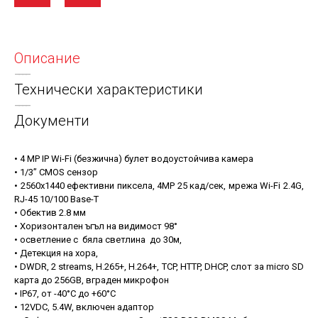
Описание
Технически характеристики
Документи
• 4 MP IP Wi-Fi (безжична) булет водоустойчива камера
• 1/3” CMOS сензор
• 2560х1440 ефективни пиксела, 4MP 25 кад/сек, мрежа Wi-Fi 2.4G,
RJ-45 10/100 Base-T
• Обектив 2.8 мм
• Хоризонтален ъгъл на видимост 98°
• осветление с бяла светлина до 30м,
• Детекция на хора,
• DWDR, 2 streams, H.265+, H.264+, TCP, HTTP, DHCP, слот за micro SD
карта до 256GB, вграден микрофон
• IP67, oт -40°С до +60°С
• 12VDC, 5.4W, включен адаптор