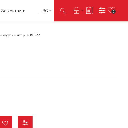
За контакти
BG
0
 модули и четци
INT-PP