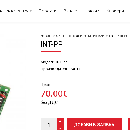
на интеграция
Проекти
За нас
Новини
Кариери
Начало
Сигнално-охранителни системи
Разширителни
INT-PP
Модел:
INT-PP
Производител:
SATEL
Цена
70
.
00
€
без ДДС
ДОБАВИ В ЗАЯВКА