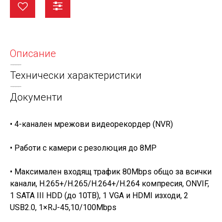
Описание
Технически характеристики
Документи
• 4-канален мрежови видeoрекордер (NVR)
• Работи с камери с резолюция до 8MР
• Максимален входящ трафик 80Mbps общо за всички
канали, H.265+/H.265/H.264+/H.264 компресия, ONVIF,
1 SATA III HDD (до 10TB), 1 VGA и HDMI изходи, 2
USB2.0, 1×RJ-45,10/100Mbps