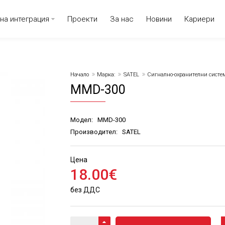
на интеграция
Проекти
За нас
Новини
Кариери
Начало
Марка:
SATEL
Сигнално-охранителни систе
MMD-300
Модел:
MMD-300
Производител:
SATEL
Цена
18
.
00
€
без ДДС