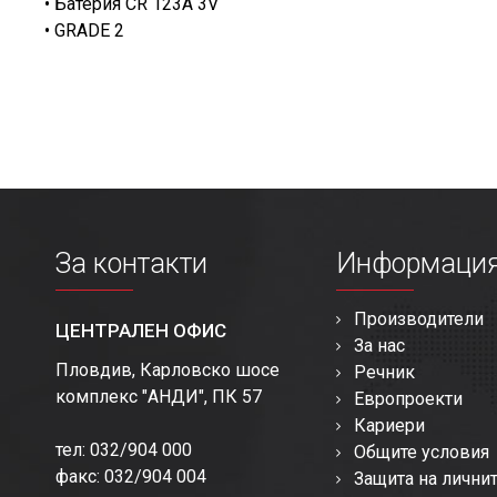
• Батерия CR 123A 3V
• GRADE 2
За контакти
Информаци
Производители
ЦЕНТРАЛЕН ОФИС
За нас
Пловдив, Карловско шосе
Речник
комплекс "АНДИ", ПК 57
Европроекти
Кариери
тел: 032/904 000
Общите условия
факс: 032/904 004
Защита на лични