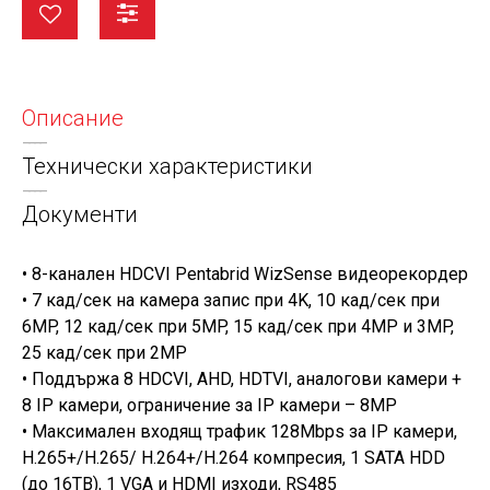
Описание
Технически характеристики
Документи
• 8-канален HDCVI Pentabrid WizSense видеорекордер
• 7 кад/сек на камера запис при 4K, 10 кад/сек при
6MP, 12 кад/сек при 5MP, 15 кад/сек при 4MP и 3MP,
25 кад/сек при 2MP
• Поддържа 8 HDCVI, AHD, HDTVI, аналогови камери +
8 IP камери, ограничение за IP камери – 8МP
• Максимален входящ трафик 128Mbps за IP камери,
H.265+/H.265/ H.264+/H.264 компресия, 1 SATA HDD
(до 16TB), 1 VGA и HDMI изходи, RS485