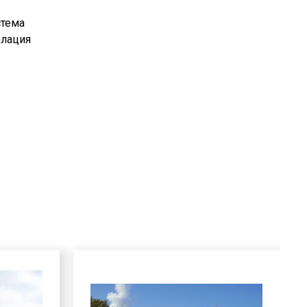
стема
алация