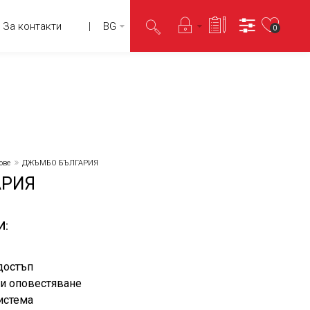
За контакти
BG
0
ове
ДЖЪМБО БЪЛГАРИЯ
АРИЯ
И:
достъп
 и оповестяване
истема