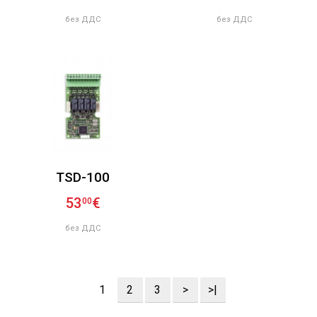
без ДДС
без ДДС
TSD-100
53
€
00
без ДДС
1
2
3
>
>|