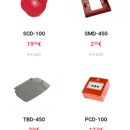
SCD-100
SMD-450
19
€
2
€
00
30
без ДДС
без ДДС
TBD-450
PCD-100
30
70