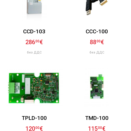
CCD-103
CCC-100
286
€
88
€
00
00
без ДДС
без ДДС
TPLD-100
TMD-100
120
€
115
€
00
00