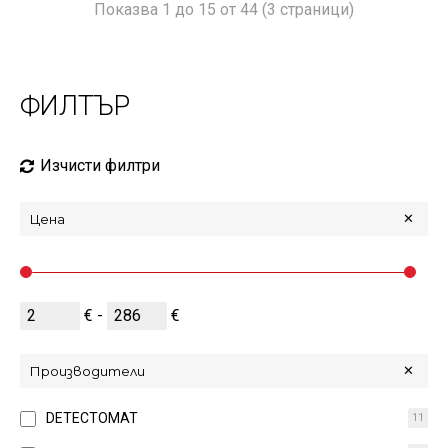
Показва 1 до 15 от 44 (3 страници)
ФИЛТЪР
Изчисти филтри
Цена
€ -
€
Производители
DETECTOMAT
11