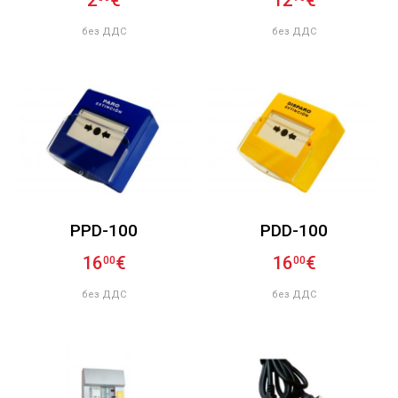
2
€
12
€
без ДДС
без ДДС
PPD-100
PDD-100
16
€
16
€
00
00
без ДДС
без ДДС