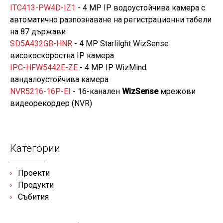
ITC413-PW4D-IZ1
- 4 MP IP водоустойчива камера с
автоматично разпознаване на регистрационни табели
на 87 държави
SD5A432GB-HNR
- 4 MP Starlilght WizSense
високоскоростна IP камера
IPC-HFW5442E-ZE
- 4 MP IP WizMind
вандалоустойчива камера
NVR5216-16P-EI
- 16-канален
WizSense
мрежови
видeoрекордер (NVR)
Категории
Проекти
Продукти
Събития