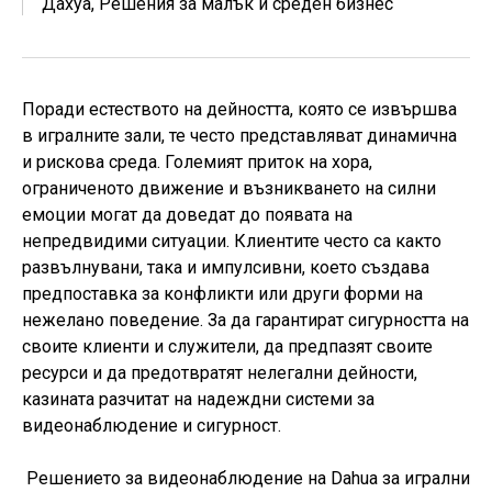
Дахуа
,
Решения за малък и среден бизнес
Поради естеството на дейността, която се извършва
в игралните зали, те често представляват динамична
и рискова среда. Големият приток на хора,
ограниченото движение и възникването на силни
емоции могат да доведат до появата на
непредвидими ситуации. Клиентите често са както
развълнувани, така и импулсивни, което създава
предпоставка за конфликти или други форми на
нежелано поведение. За да гарантират сигурността на
своите клиенти и служители, да предпазят своите
ресурси и да предотвратят нелегални дейности,
казината разчитат на надеждни системи за
видеонаблюдение и сигурност.
Решението за видеонаблюдение на Dahua за игрални